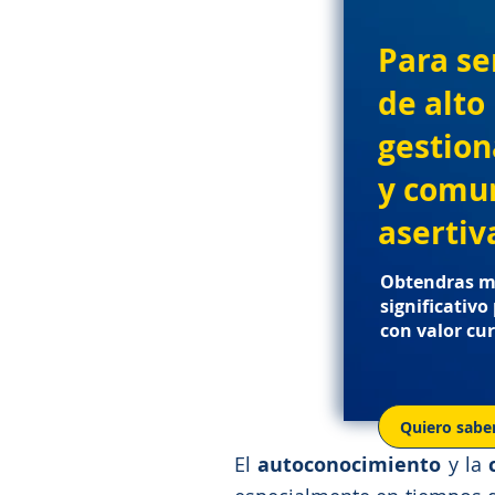
Para se
de alto
gestion
y comu
aserti
Obtendras m
significativo
con valor cur
Quiero sabe
El
autoconocimiento
y la