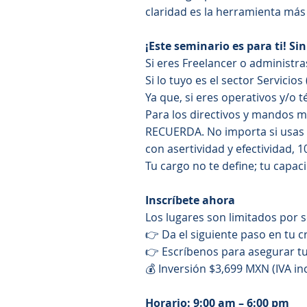
claridad es la herramienta más
¡Este seminario es para ti! Si
Si eres Freelancer o administr
Si lo tuyo es el sector Servici
Ya que, si eres operativos y/o
Para los directivos y mandos m
RECUERDA. No importa si usas t
con asertividad y efectividad, 1
Tu cargo no te define; tu capac
​
Inscríbete ahora
Los lugares son limitados por 
👉 Da el siguiente paso en tu 
👉 Escríbenos para asegurar t
💰 Inversión $3,699 MXN (IVA in
Horario: 9:00 am – 6:00 pm