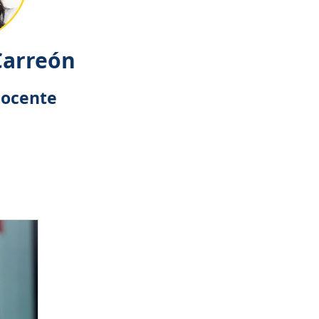
Carreón
docente