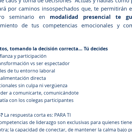
e caos y toma de decisiones “Actúas y hablas como p
ará por caminos insospechados que, te permitirán e
tro seminario en
modalidad presencial te gu
cimiento de tus competencias emocionales y com
tos, tomando la decisión correcta… Tú decides
ianza y participación
transformación vs ser espectador
ales de tu entorno laboral
oalimentación directa
cionales sin culpa ni vergüenza
nder a comunicarte, comunicándote
atía con los colegas participantes
o?
La respuesta corta es: PARA TI
petencias de liderazgo son exclusivas para quienes tienen
 otra; la capacidad de conectar, de mantener la calma bajo p