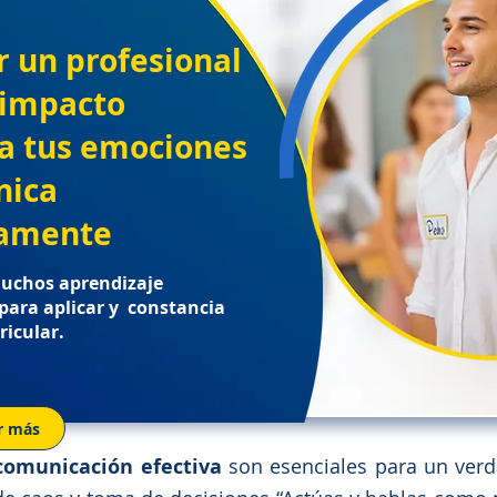
r un profesional
 impacto
a tus emociones
nica
vamente
uchos aprendizaje
 para aplicar y constancia
ricular.
r más
comunicación efectiva
son esenciales para un verd